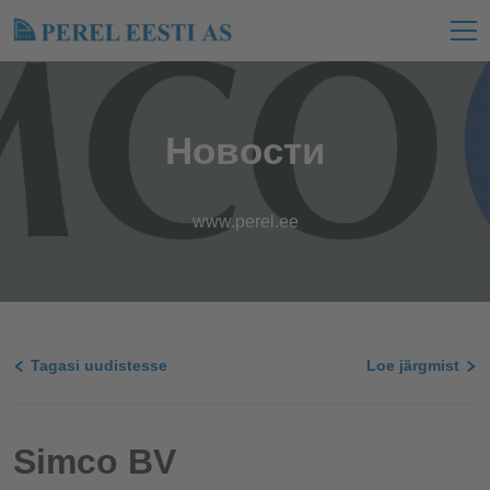
Новости
www.perel.ee
Tagasi uudistesse
Loe järgmist
Simco BV