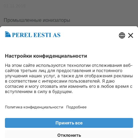
01.11.2019
Промышленные ионизаторы
Tagasi uudistesse
Loe järgmist
Perel Eesti AS
Mustamäe tee 62 12916, Tallinn
Lingid
+3726998840
www.perel.fi
info@perel.ee