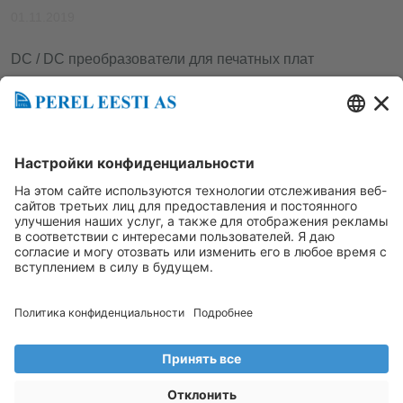
01.11.2019
DC / DC преобразователи для печатных плат
Tagasi uudistesse
Loe järgmist
Perel Eesti AS
Mustamäe tee 62 12916, Tallinn
Lingid
+3726998840
www.perel.fi
info@perel.ee