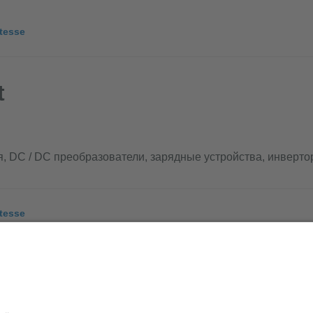
tesse
t
я, DC / DC преобразователи, зарядные устройства, инверт
tesse