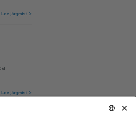
Loe järgmist
оры
Loe järgmist