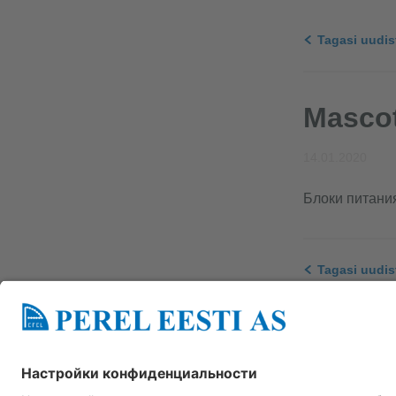
Tagasi uudis
Masco
14.01.2020
Блоки питани
Tagasi uudis