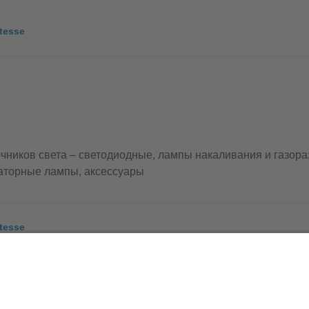
tesse
очников света – светодиодные, лампы накаливания и газор
аторные лампы, аксессуары
tesse