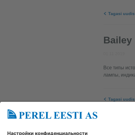
Tagasi uudis
Bailey
01.11.2019
Все типы ист
лампы, индик
Tagasi uudis