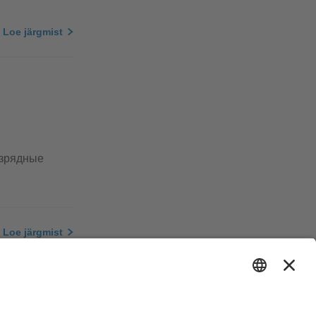
Loe järgmist
азрядные
Loe järgmist