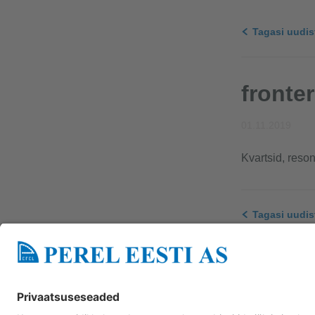
Tagasi uudis
fronter
01.11.2019
Kvartsid, resona
Tagasi uudis