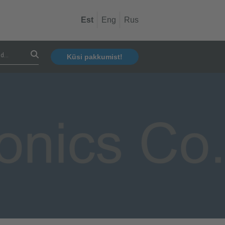
Est
Eng
Rus
Küsi pakkumist!