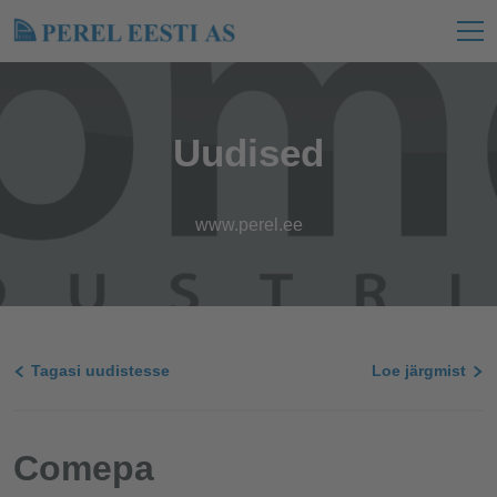
Uudised
www.perel.ee
Tagasi uudistesse
Loe järgmist
Comepa