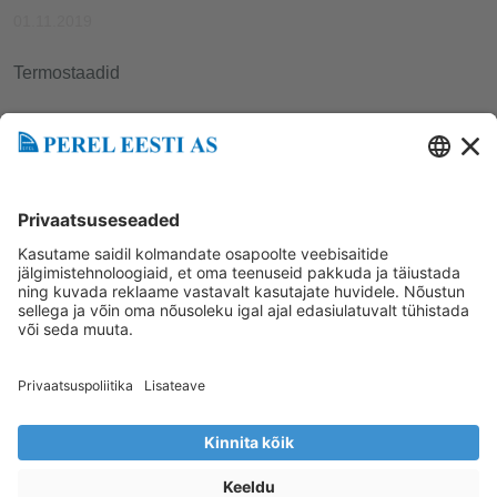
01.11.2019
Termostaadid
Tagasi uudistesse
Loe järgmist
Perel Eesti AS
Mustamäe tee 62 12916, Tallinn
Lingid
+3726998840
www.perel.fi
info@perel.ee