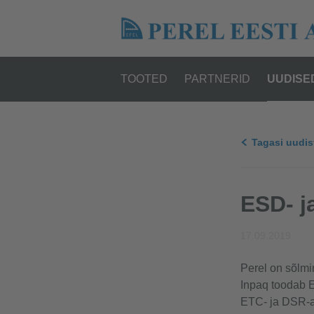
TOOTED
PARTNERID
UUDISE
Tagasi uudis
ESD- j
17.09.2019
Perel on sõlmi
Inpaq toodab E
ETC- ja DSR-a