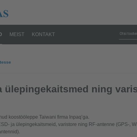
D
MEIST
KONTAKT
tesse
a ülepingekaitsmed ning varis
nud koostööleppe Taiwani firma Inpaq’ga.
SD- ja ülepingekaitsmeid, varistore ning RF-antenne (GPS-, W
ntennid).