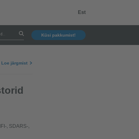
Est
Küsi pakkumist!
Loe järgmist
torid
IFI-, SDARS-,