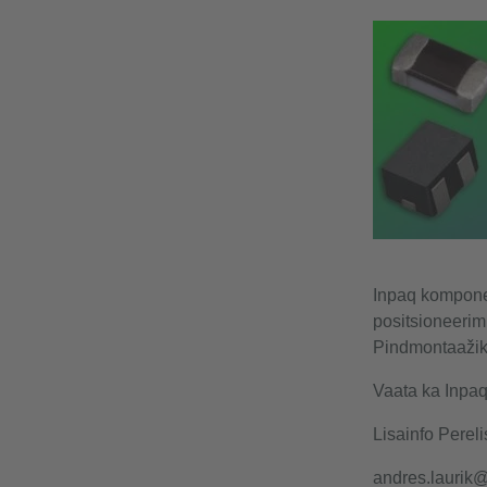
Inpaq komponen
positsioneerim
Pindmontaažik
Vaata ka Inpaq
Lisainfo Perelis
andres.laurik