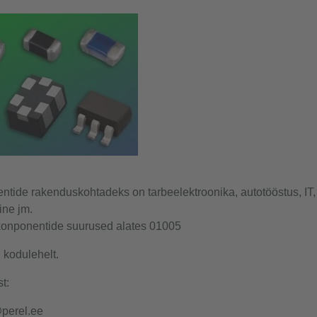
tide rakenduskohtadeks on tarbeelektroonika, autotööstus, IT,
ine jm.
onponentide suurused alates 01005
 kodulehelt.
t:
@perel.ee