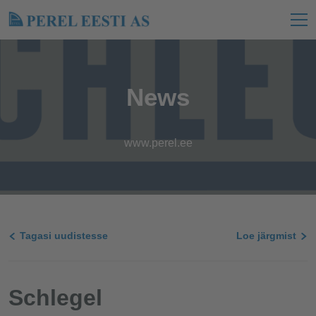
News
www.perel.ee
Tagasi uudistesse
Loe järgmist
Schlegel