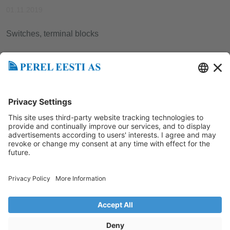
01.11.2019
Switches, terminal blocks
Tagasi uudistesse
Loe järgmist
Perel Eesti AS
Mustamäe tee 62 12916, Tallinn
Links
+3726998840
www.perel.fi
info@perel.ee